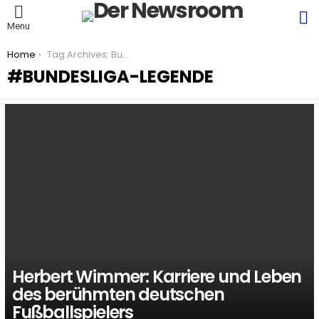
S
Menu
You are here:
Home
Tag Archives: Bundesliga-Legende
BUNDESLIGA-LEGENDE
LATEST
STORIES
Herbert Wimmer: Karriere und Leben
des berühmten deutschen
Fußballspielers