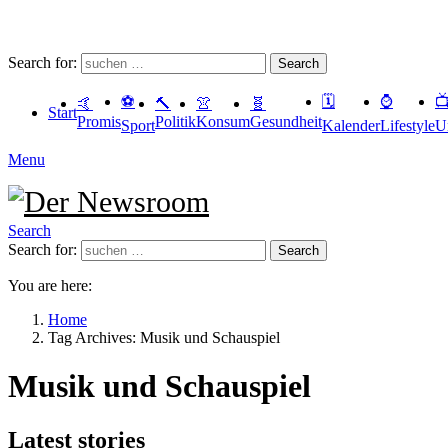
Search for:
Search
⚽️
🗓
⌚️

🤙
🔨
👚
🧬
Start
Promis
Politik
Konsum
Gesundheit
Sport
Kalender
Lifestyle
U
Menu
Search
Search for:
Search
You are here:
Home
Tag Archives: Musik und Schauspiel
Musik und Schauspiel
Latest stories