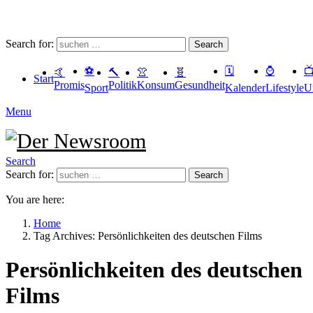
Search for:
Search
⚽️
🗓
⌚️

🤙
🔨
👚
🧬
Start
Promis
Politik
Konsum
Gesundheit
Sport
Kalender
Lifestyle
U
Menu
Search
Search for:
Search
You are here:
Home
Tag Archives: Persönlichkeiten des deutschen Films
Persönlichkeiten des deutschen
Films