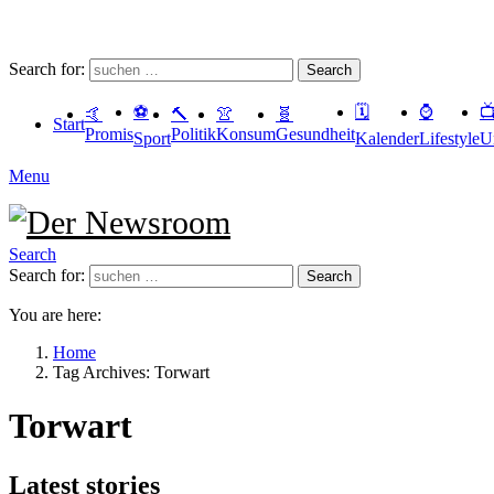
Search for:
Search
⚽️
🗓
⌚️

🤙
🔨
👚
🧬
Start
Promis
Politik
Konsum
Gesundheit
Sport
Kalender
Lifestyle
U
Menu
Search
Search for:
Search
You are here:
Home
Tag Archives: Torwart
Torwart
Latest stories