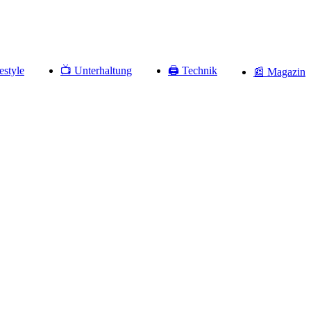
estyle
📺 Unterhaltung
🖨️ Technik
📰 Magazin