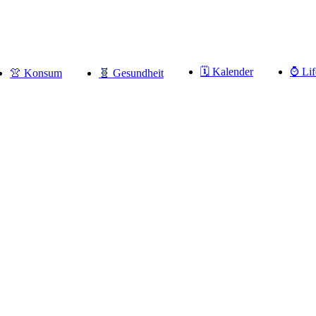
🗓 Kalender
⌚️ Lif
👚 Konsum
🧬 Gesundheit