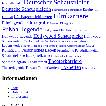
Deutscher Schauspieler
Fußballspieler
Deutsche Schauspielerin
Erfolge im
Einflussreiche Schauspieler
Filmkarriere
FC Bayern München
Fußball
Filmografie
Filmlegende
Freeman Filmografie
Fußballlegende
Hollywood
Hollywood-Ikone
Hollywood Schauspieler
Hollywood-Legende
Hollywood
Schauspielerin
Klassiker des Films
Hopkins' bedeutendste Rollen
Lebenswerk
Oscar
Leinwandlegende
Meryl Streep Biografie
Oscarpreisträger
Persönliches Leben
Preisträgerin
Prominente Persönlichkeiten
Schauspielkarriere
Schauspieler
Shawshank Redemption
Theaterkarriere
Sportlerbiografie
Theaterarbeit
TV-Serien
Theaterlegende
Torwart
Trainerkarriere
Unbesiegbar
Informationen
Start
Datenschutz
Impressum