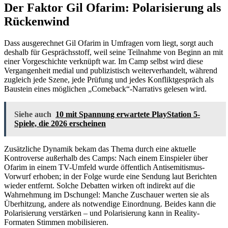
Der Faktor Gil Ofarim: Polarisierung als
Rückenwind
Dass ausgerechnet Gil Ofarim in Umfragen vorn liegt, sorgt auch
deshalb für Gesprächsstoff, weil seine Teilnahme von Beginn an mit
einer Vorgeschichte verknüpft war. Im Camp selbst wird diese
Vergangenheit medial und publizistisch weiterverhandelt, während
zugleich jede Szene, jede Prüfung und jedes Konfliktgespräch als
Baustein eines möglichen „Comeback“-Narrativs gelesen wird.
Siehe auch
10 mit Spannung erwartete PlayStation 5-
Spiele, die 2026 erscheinen
Zusätzliche Dynamik bekam das Thema durch eine aktuelle
Kontroverse außerhalb des Camps: Nach einem Einspieler über
Ofarim in einem TV-Umfeld wurde öffentlich Antisemitismus-
Vorwurf erhoben; in der Folge wurde eine Sendung laut Berichten
wieder entfernt. Solche Debatten wirken oft indirekt auf die
Wahrnehmung im Dschungel: Manche Zuschauer werten sie als
Überhitzung, andere als notwendige Einordnung. Beides kann die
Polarisierung verstärken – und Polarisierung kann in Reality-
Formaten Stimmen mobilisieren.