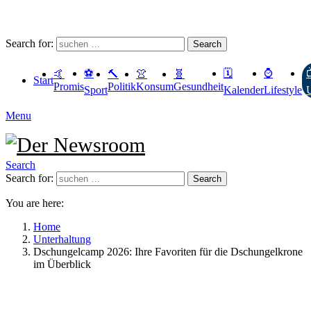
Search for:
Search
⚽️
🗓
⌚️
🤙
🔨
👚
🧬
Start
Promis
Politik
Konsum
Gesundheit
Sport
Kalender
Lifestyle
U
Menu
Search
Search for:
Search
You are here:
Home
Unterhaltung
Dschungelcamp 2026: Ihre Favoriten für die Dschungelkrone
im Überblick