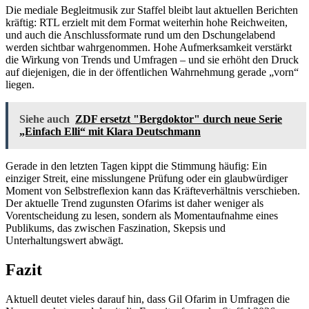
Die mediale Begleitmusik zur Staffel bleibt laut aktuellen Berichten
kräftig: RTL erzielt mit dem Format weiterhin hohe Reichweiten,
und auch die Anschlussformate rund um den Dschungelabend
werden sichtbar wahrgenommen. Hohe Aufmerksamkeit verstärkt
die Wirkung von Trends und Umfragen – und sie erhöht den Druck
auf diejenigen, die in der öffentlichen Wahrnehmung gerade „vorn“
liegen.
Siehe auch
ZDF ersetzt "Bergdoktor" durch neue Serie
„Einfach Elli“ mit Klara Deutschmann
Gerade in den letzten Tagen kippt die Stimmung häufig: Ein
einziger Streit, eine misslungene Prüfung oder ein glaubwürdiger
Moment von Selbstreflexion kann das Kräfteverhältnis verschieben.
Der aktuelle Trend zugunsten Ofarims ist daher weniger als
Vorentscheidung zu lesen, sondern als Momentaufnahme eines
Publikums, das zwischen Faszination, Skepsis und
Unterhaltungswert abwägt.
Fazit
Aktuell deutet vieles darauf hin, dass Gil Ofarim in Umfragen die