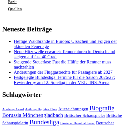
Fazit
Quellen
Neueste Beiträge
Heftige Waldbrände in Europa: Ursachen und Folgen der
aktuellen Feuerlage
Neue Hitzewelle erwartet: Temperaturen in Deutschland
steigen auf fast 40 Grad
Steigende Steuerlast: Fast die Hälfte der Rentner muss
nachzahlen
Änderungen der Fluggastrechte für Passagiere ab 2027
Festgelegte Bundesliga-Termine für die Saison 2026/27:
Revierderby am 12. Spieltag in der VELTINS-Arena
Schlagwörter
Biografie
Auszeichnungen
Academy Award
Anthony Hopkins Filme
Borussia Mönchengladbach
Britischer Schauspieler
Britische
Bundesliga
Schauspielerin
Deutscher
Darsteller Hannibal Lecter