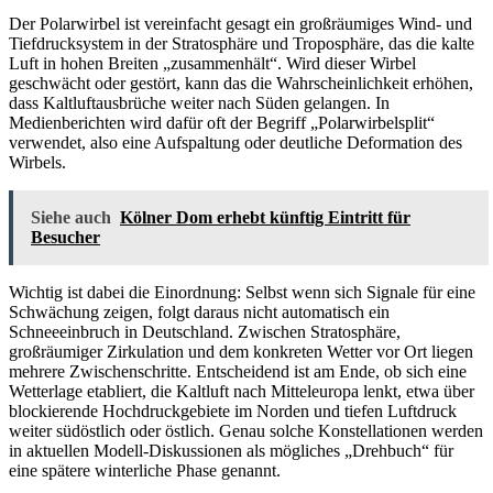
Der Polarwirbel ist vereinfacht gesagt ein großräumiges Wind- und
Tiefdrucksystem in der Stratosphäre und Troposphäre, das die kalte
Luft in hohen Breiten „zusammenhält“. Wird dieser Wirbel
geschwächt oder gestört, kann das die Wahrscheinlichkeit erhöhen,
dass Kaltluftausbrüche weiter nach Süden gelangen. In
Medienberichten wird dafür oft der Begriff „Polarwirbelsplit“
verwendet, also eine Aufspaltung oder deutliche Deformation des
Wirbels.
Siehe auch
Kölner Dom erhebt künftig Eintritt für
Besucher
Wichtig ist dabei die Einordnung: Selbst wenn sich Signale für eine
Schwächung zeigen, folgt daraus nicht automatisch ein
Schneeeinbruch in Deutschland. Zwischen Stratosphäre,
großräumiger Zirkulation und dem konkreten Wetter vor Ort liegen
mehrere Zwischenschritte. Entscheidend ist am Ende, ob sich eine
Wetterlage etabliert, die Kaltluft nach Mitteleuropa lenkt, etwa über
blockierende Hochdruckgebiete im Norden und tiefen Luftdruck
weiter südöstlich oder östlich. Genau solche Konstellationen werden
in aktuellen Modell-Diskussionen als mögliches „Drehbuch“ für
eine spätere winterliche Phase genannt.