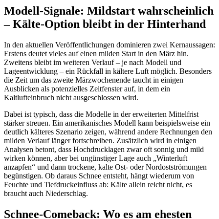
Modell-Signale: Mildstart wahrscheinlich
– Kälte-Option bleibt in der Hinterhand
In den aktuellen Veröffentlichungen dominieren zwei Kernaussagen:
Erstens deutet vieles auf einen milden Start in den März hin.
Zweitens bleibt im weiteren Verlauf – je nach Modell und
Lageentwicklung – ein Rückfall in kältere Luft möglich. Besonders
die Zeit um das zweite Märzwochenende taucht in einigen
Ausblicken als potenzielles Zeitfenster auf, in dem ein
Kaltlufteinbruch nicht ausgeschlossen wird.
Dabei ist typisch, dass die Modelle in der erweiterten Mittelfrist
stärker streuen. Ein amerikanisches Modell kann beispielsweise ein
deutlich kälteres Szenario zeigen, während andere Rechnungen den
milden Verlauf länger fortschreiben. Zusätzlich wird in einigen
Analysen betont, dass Hochdrucklagen zwar oft sonnig und mild
wirken können, aber bei ungünstiger Lage auch „Winterluft
anzapfen“ und dann trockene, kalte Ost- oder Nordostströmungen
begünstigen. Ob daraus Schnee entsteht, hängt wiederum von
Feuchte und Tiefdruckeinfluss ab: Kälte allein reicht nicht, es
braucht auch Niederschlag.
Schnee-Comeback: Wo es am ehesten