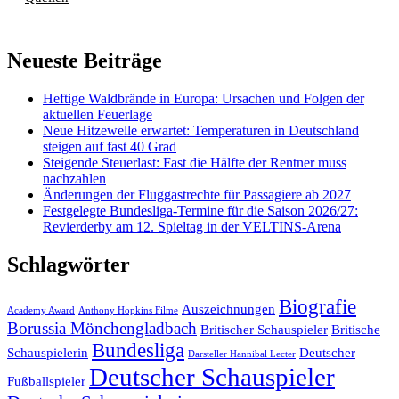
Neueste Beiträge
Heftige Waldbrände in Europa: Ursachen und Folgen der
aktuellen Feuerlage
Neue Hitzewelle erwartet: Temperaturen in Deutschland
steigen auf fast 40 Grad
Steigende Steuerlast: Fast die Hälfte der Rentner muss
nachzahlen
Änderungen der Fluggastrechte für Passagiere ab 2027
Festgelegte Bundesliga-Termine für die Saison 2026/27:
Revierderby am 12. Spieltag in der VELTINS-Arena
Schlagwörter
Biografie
Auszeichnungen
Academy Award
Anthony Hopkins Filme
Borussia Mönchengladbach
Britischer Schauspieler
Britische
Bundesliga
Schauspielerin
Deutscher
Darsteller Hannibal Lecter
Deutscher Schauspieler
Fußballspieler