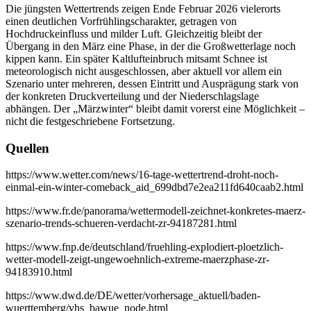
Die jüngsten Wettertrends zeigen Ende Februar 2026 vielerorts
einen deutlichen Vorfrühlingscharakter, getragen von
Hochdruckeinfluss und milder Luft. Gleichzeitig bleibt der
Übergang in den März eine Phase, in der die Großwetterlage noch
kippen kann. Ein später Kaltlufteinbruch mitsamt Schnee ist
meteorologisch nicht ausgeschlossen, aber aktuell vor allem ein
Szenario unter mehreren, dessen Eintritt und Ausprägung stark von
der konkreten Druckverteilung und der Niederschlagslage
abhängen. Der „Märzwinter“ bleibt damit vorerst eine Möglichkeit –
nicht die festgeschriebene Fortsetzung.
Quellen
https://www.wetter.com/news/16-tage-wettertrend-droht-noch-
einmal-ein-winter-comeback_aid_699dbd7e2ea211fd640caab2.html
https://www.fr.de/panorama/wettermodell-zeichnet-konkretes-maerz-
szenario-trends-schueren-verdacht-zr-94187281.html
https://www.fnp.de/deutschland/fruehling-explodiert-ploetzlich-
wetter-modell-zeigt-ungewoehnlich-extreme-maerzphase-zr-
94183910.html
https://www.dwd.de/DE/wetter/vorhersage_aktuell/baden-
wuerttemberg/vhs_bawue_node.html