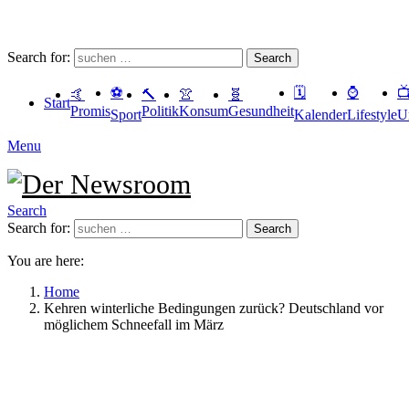
Search for:
Search
⚽️
🗓
⌚️

🤙
🔨
👚
🧬
Start
Promis
Politik
Konsum
Gesundheit
Sport
Kalender
Lifestyle
U
Menu
Search
Search for:
Search
You are here:
Home
Kehren winterliche Bedingungen zurück? Deutschland vor
möglichem Schneefall im März