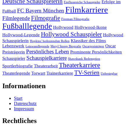
Deutsche Schauspielerin
Erfolge im
Einflussreiche Schauspieler
Filmkarriere
FC Bayern München
Fußball
Filmografie
Filmlegende
Freeman Filmografie
Fußballlegende
Hollywood
Hollywood-Ikone
Hollywood Schauspieler
Hollywood-Legende
Hollywood
Schauspielerin
Klassiker des Films
Hopkins' bedeutendste Rollen
Lebenswerk
Oscar
Leinwandlegende
Meryl Streep Biografie
Oscarpreisträger
Persönliches Leben
Preisträgerin
Prominente Persönlichkeiten
Schauspielkarriere
Schauspieler
Shawshank Redemption
Theaterkarriere
Sportlerbiografie
Theaterarbeit
TV-Serien
Theaterlegende
Torwart
Trainerkarriere
Unbesiegbar
Informationen
Start
Datenschutz
Impressum
Rechtliches