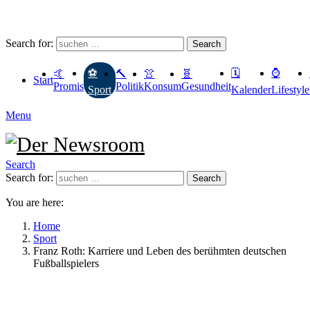
Search for:
Search
🗓
⌚️
⚽️
🤙
🔨
👚
🧬
Start
Promis
Politik
Konsum
Gesundheit
Kalender
Lifestyle
Sport
Menu
Search
Search for:
Search
You are here:
Home
Sport
Franz Roth: Karriere und Leben des berühmten deutschen
Fußballspielers