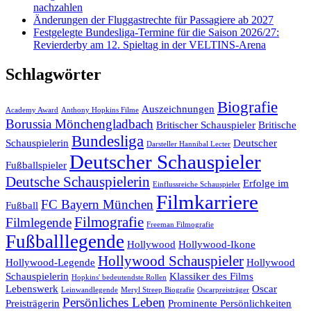
nachzahlen
Änderungen der Fluggastrechte für Passagiere ab 2027
Festgelegte Bundesliga-Termine für die Saison 2026/27:
Revierderby am 12. Spieltag in der VELTINS-Arena
Schlagwörter
Biografie
Auszeichnungen
Academy Award
Anthony Hopkins Filme
Borussia Mönchengladbach
Britischer Schauspieler
Britische
Bundesliga
Schauspielerin
Deutscher
Darsteller Hannibal Lecter
Deutscher Schauspieler
Fußballspieler
Deutsche Schauspielerin
Erfolge im
Einflussreiche Schauspieler
Filmkarriere
FC Bayern München
Fußball
Filmografie
Filmlegende
Freeman Filmografie
Fußballlegende
Hollywood
Hollywood-Ikone
Hollywood Schauspieler
Hollywood-Legende
Hollywood
Schauspielerin
Klassiker des Films
Hopkins' bedeutendste Rollen
Lebenswerk
Oscar
Leinwandlegende
Meryl Streep Biografie
Oscarpreisträger
Persönliches Leben
Preisträgerin
Prominente Persönlichkeiten