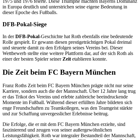
1975 und 1976 feierte. Diese Triumphe machten Bayerns Dominanz
in Europa deutlich und unterstrichen seine eigene Bedeutung in
dieser Epoche des Fußballs.
DFB-Pokal-Siege
In der
DFB-Pokal
-Geschichte hat Roth ebenfalls eine bedeutende
Rolle gespielt. Er gewann diesen prestigeträchtigen Pokal dreimal
und steuerte damit zu den Erfolgen seines Vereins bei. Dieser
Wettbewerb stellte eine weitere Plattform dar, auf der sich Roth als
einer der besten Spieler seiner
Zeit
etablieren konnte.
Die Zeit beim FC Bayern München
Franz Roths Zeit beim FC Bayern München prägte nicht nur seine
Karriere, sondern auch die der Mannschaft. Über 12 Jahre lang trug
er das Trikot des Vereins und erlebte zahlreiche beeindruckende
Momente im Fußball. Während dieser erfüllten Jahre bildeten sich
enge Freundschaften zu Teamkollegen, was den Teamgeist stärkte
und zur Schaffung unvergesslicher Erlebnisse beitrug.
Die Erfolge, die er mit dem FC Bayern München erzielte, sind
faszinierend und zeugen von seiner außergewöhnlichen
Leistungsfähigkeit. Roth war integraler Bestandteil der Mannschaft,