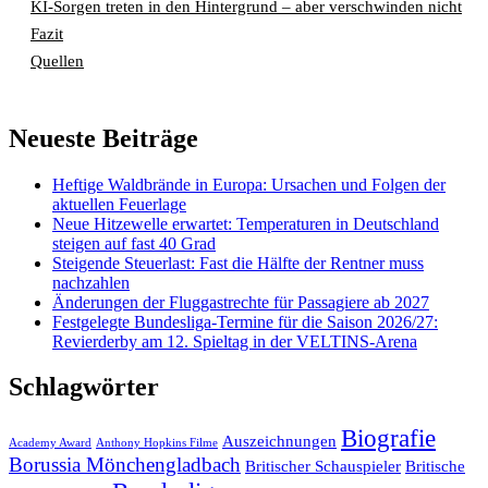
KI-Sorgen treten in den Hintergrund – aber verschwinden nicht
Fazit
Quellen
Neueste Beiträge
Heftige Waldbrände in Europa: Ursachen und Folgen der
aktuellen Feuerlage
Neue Hitzewelle erwartet: Temperaturen in Deutschland
steigen auf fast 40 Grad
Steigende Steuerlast: Fast die Hälfte der Rentner muss
nachzahlen
Änderungen der Fluggastrechte für Passagiere ab 2027
Festgelegte Bundesliga-Termine für die Saison 2026/27:
Revierderby am 12. Spieltag in der VELTINS-Arena
Schlagwörter
Biografie
Auszeichnungen
Academy Award
Anthony Hopkins Filme
Borussia Mönchengladbach
Britischer Schauspieler
Britische