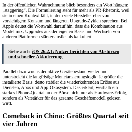
In der öffentlichen Wahrnehmung blieb besonders ein Wort hängen:
„staggering“. Die Formulierung steht für mehr als PR-Rhetorik, weil
sie in einen Kontext fällt, in dem viele Hersteller eher von
vorsichtigem Konsum und längeren Upgrade-Zyklen sprechen. Bei
Apple deutet die Wortwahl darauf hin, dass die Kombination aus
Modellmix, Upgrades aus der eigenen Basis und Wechseln von
anderen Plattformen stärker ausfiel als kalkuliert.
Siehe auch
iOS 26.2.1: Nutzer berichten von Abstürzen
und schneller Akkuleerung
Parallel dazu wuchs der aktive Gerätebestand weiter und
unterstreicht die langfristige Monetarisierungslogik: Je größer die
installierte Basis, desto stabiler die wiederkehrenden Erlöse aus
Diensten, Abos und App-Ökosystem. Das erklärt, weshalb ein
starkes iPhone-Quartal an der Börse nicht nur als Hardware-Erfolg,
sondern als Verstärker für das gesamte Geschäftsmodell gelesen
wird.
Comeback in China: Größtes Quartal seit
vier Jahren