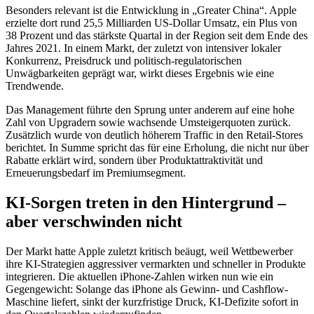
Besonders relevant ist die Entwicklung in „Greater China“. Apple
erzielte dort rund 25,5 Milliarden US-Dollar Umsatz, ein Plus von
38 Prozent und das stärkste Quartal in der Region seit dem Ende des
Jahres 2021. In einem Markt, der zuletzt von intensiver lokaler
Konkurrenz, Preisdruck und politisch-regulatorischen
Unwägbarkeiten geprägt war, wirkt dieses Ergebnis wie eine
Trendwende.
Das Management führte den Sprung unter anderem auf eine hohe
Zahl von Upgradern sowie wachsende Umsteigerquoten zurück.
Zusätzlich wurde von deutlich höherem Traffic in den Retail-Stores
berichtet. In Summe spricht das für eine Erholung, die nicht nur über
Rabatte erklärt wird, sondern über Produktattraktivität und
Erneuerungsbedarf im Premiumsegment.
KI-Sorgen treten in den Hintergrund –
aber verschwinden nicht
Der Markt hatte Apple zuletzt kritisch beäugt, weil Wettbewerber
ihre KI-Strategien aggressiver vermarkten und schneller in Produkte
integrieren. Die aktuellen iPhone-Zahlen wirken nun wie ein
Gegengewicht: Solange das iPhone als Gewinn- und Cashflow-
Maschine liefert, sinkt der kurzfristige Druck, KI-Defizite sofort in