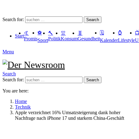
Search for:
Search
⚽️
🗓
⌚️

🤙
🔨
👚
🧬
Start
Promis
Politik
Konsum
Gesundheit
Sport
Kalender
Lifestyle
U
Menu
Search
Search for:
Search
You are here:
Home
Technik
Apple verzeichnet 16% Umsatzsteigerung dank hoher
Nachfrage nach iPhone 17 und starkem China-Geschäft