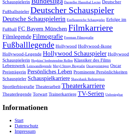
Bundesliga
Schauspielerin
Deutscher
Darsteller Hannibal Lecter
Deutscher Schauspieler
Fußballspieler
Deutsche Schauspielerin
Erfolge im
Einflussreiche Schauspieler
Filmkarriere
FC Bayern München
Fußball
Filmografie
Filmlegende
Freeman Filmografie
Fußballlegende
Hollywood
Hollywood-Ikone
Hollywood Schauspieler
Hollywood-Legende
Hollywood
Schauspielerin
Klassiker des Films
Hopkins' bedeutendste Rollen
Lebenswerk
Oscar
Leinwandlegende
Meryl Streep Biografie
Oscarpreisträger
Persönliches Leben
Preisträgerin
Prominente Persönlichkeiten
Schauspielkarriere
Schauspieler
Shawshank Redemption
Theaterkarriere
Sportlerbiografie
Theaterarbeit
TV-Serien
Theaterlegende
Torwart
Trainerkarriere
Unbesiegbar
Informationen
Start
Datenschutz
Impressum