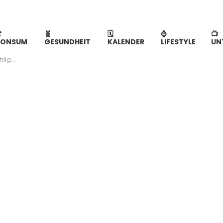

🧬
🗓
⌚️
📺
KONSUM
GESUNDHEIT
KALENDER
LIFESTYLE
UN
erblick