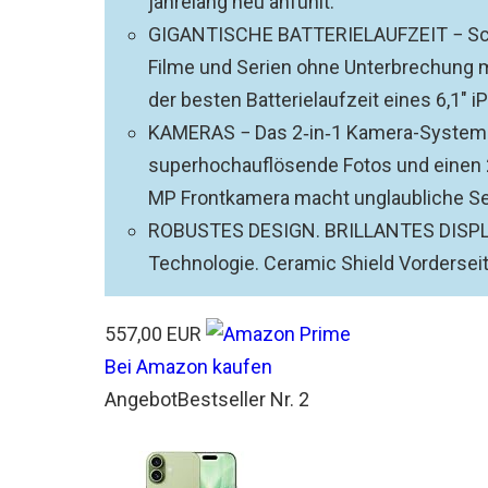
jahrelang neu anfühlt.
GIGANTISCHE BATTERIELAUFZEIT − Schr
Filme und Serien ohne Unterbrechung m
der besten Batterielaufzeit eines 6,1" i
KAMERAS − Das 2‑in‑1 Kamera-System 
superhochauflösende Fotos und einen 2x
MP Frontkamera macht unglaubliche Sel
ROBUSTES DESIGN. BRILLANTES DISPLAY
Technologie. Ceramic Shield Vorderseit
557,00 EUR
Bei Amazon kaufen
Angebot
Bestseller Nr. 2