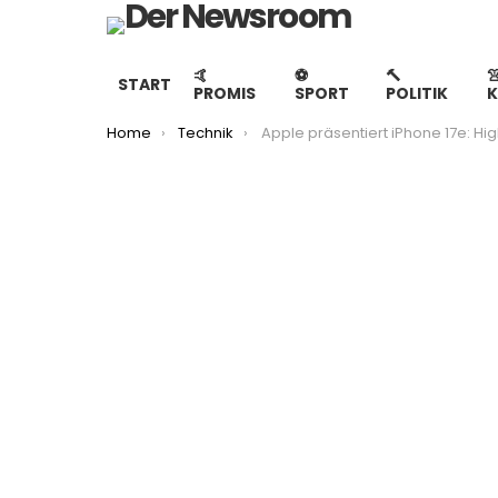
🤙
⚽️
🔨

START
PROMIS
SPORT
POLITIK
You are here:
Home
Technik
Apple präsentiert iPhone 17e: Highlights des März-Events im Üb