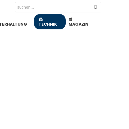
Search
for:
📰
🖨️
TERHALTUNG
MAGAZIN
TECHNIK