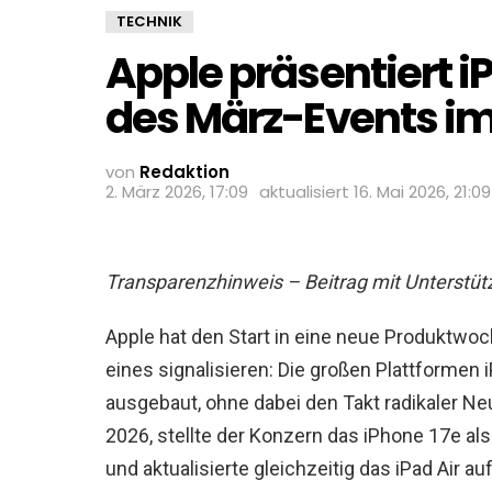
TECHNIK
Apple präsentiert i
des März-Events im
von
Redaktion
2. März 2026, 17:09
aktualisiert
16. Mai 2026, 21:09
Transparenzhinweis – Beitrag mit Unterstütz
Apple hat den Start in eine neue Produktwoc
eines signalisieren: Die großen Plattformen 
ausgebaut, ohne dabei den Takt radikaler 
2026, stellte der Konzern das iPhone 17e als
und aktualisierte gleichzeitig das iPad Air au