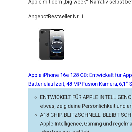
Apple mit dem „big week“-Narrativ selbst bef
Angebot
Bestseller Nr. 1
Apple iPhone 16e 128 GB: Entwickelt für Appl
Batterielaufzeit, 48 MP Fusion Kamera, 6,1''
ENTWICKELT FÜR APPLE INTELLIGENCE − P
etwas, zeig deine Persönlichkeit und e
A18 CHIP. BLITZSCHNELL. BLEIBT SCHNEL
Apple Intelligence, Gaming und regelmä