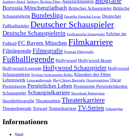
Biografie
Auszeichnungen
Academy Award
Anthony Hopkins Filme
Borussia Mönchengladbach
Britischer Schauspieler
Britische
Bundesliga
Schauspielerin
Deutscher
Darsteller Hannibal Lecter
Deutscher Schauspieler
Fußballspieler
Deutsche Schauspielerin
Erfolge im
Einflussreiche Schauspieler
Filmkarriere
FC Bayern München
Fußball
Filmografie
Filmlegende
Freeman Filmografie
Fußballlegende
Hollywood
Hollywood-Ikone
Hollywood Schauspieler
Hollywood-Legende
Hollywood
Schauspielerin
Klassiker des Films
Hopkins' bedeutendste Rollen
Lebenswerk
Oscar
Leinwandlegende
Meryl Streep Biografie
Oscarpreisträger
Persönliches Leben
Preisträgerin
Prominente Persönlichkeiten
Schauspielkarriere
Schauspieler
Shawshank Redemption
Theaterkarriere
Sportlerbiografie
Theaterarbeit
TV-Serien
Theaterlegende
Torwart
Trainerkarriere
Unbesiegbar
Informationen
Start