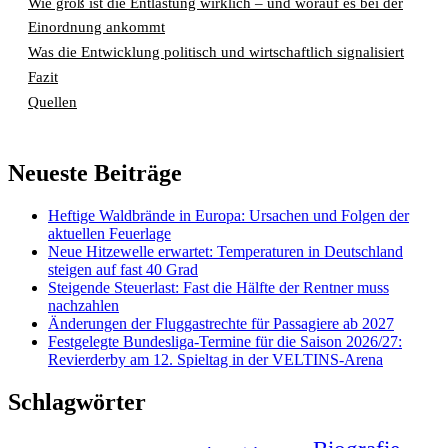
Wie groß ist die Entlastung wirklich – und worauf es bei der
Einordnung ankommt
Was die Entwicklung politisch und wirtschaftlich signalisiert
Fazit
Quellen
Neueste Beiträge
Heftige Waldbrände in Europa: Ursachen und Folgen der
aktuellen Feuerlage
Neue Hitzewelle erwartet: Temperaturen in Deutschland
steigen auf fast 40 Grad
Steigende Steuerlast: Fast die Hälfte der Rentner muss
nachzahlen
Änderungen der Fluggastrechte für Passagiere ab 2027
Festgelegte Bundesliga-Termine für die Saison 2026/27:
Revierderby am 12. Spieltag in der VELTINS-Arena
Schlagwörter