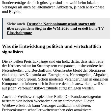
Sonderverträge deutlich günstiger sind – sowohl beim lokalen
Versorger als auch bei alternativen Anbietern, je nach Marktphase
und Region.
Siehe auch
Deutsche Nationalmannschaft startet mit
überzeugendem Sieg in die WM 2026 und erzielt hohe TV-
Einschaltquote
Was die Entwicklung politisch und wirtschaftlich
signalisiert
Die aktuellen Preisrückgänge sind ein Indiz dafür, dass sich Teile
der Kostenstruktur im Stromsystem entspannen, insbesondere bei
Netzentgelten und Beschaffung. Gleichzeitig bleibt der Strompreis
ein komplexes Konstrukt aus Energiepreis, Netzentgelten, Abgaben,
Umlagen und Steuern. Schon moderate Veränderungen in einzelnen
Komponenten können sich in Summe deutlich auswirken, weil sie
auf jeden Verbrauchskilowattstunde aufgeschlagen werden.
Auch der Wettbewerb spielt eine Rolle: Die Bundesnetzagentur
berichtet von hohen Wechselzahlen im Strommarkt. Dieser
Wettbewerbsdruck kann Versorger zusätzlich motivieren,
Preissenkungen schneller weiterzugeben oder attraktivere