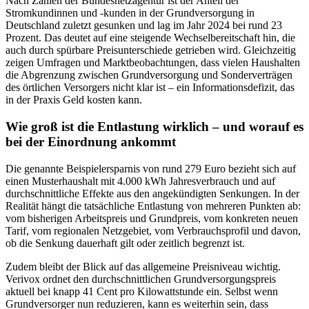
Nach Zahlen der Bundesnetzagentur ist der Anteil der
Stromkundinnen und -kunden in der Grundversorgung in
Deutschland zuletzt gesunken und lag im Jahr 2024 bei rund 23
Prozent. Das deutet auf eine steigende Wechselbereitschaft hin, die
auch durch spürbare Preisunterschiede getrieben wird. Gleichzeitig
zeigen Umfragen und Marktbeobachtungen, dass vielen Haushalten
die Abgrenzung zwischen Grundversorgung und Sonderverträgen
des örtlichen Versorgers nicht klar ist – ein Informationsdefizit, das
in der Praxis Geld kosten kann.
Wie groß ist die Entlastung wirklich – und worauf es
bei der Einordnung ankommt
Die genannte Beispielersparnis von rund 279 Euro bezieht sich auf
einen Musterhaushalt mit 4.000 kWh Jahresverbrauch und auf
durchschnittliche Effekte aus den angekündigten Senkungen. In der
Realität hängt die tatsächliche Entlastung von mehreren Punkten ab:
vom bisherigen Arbeitspreis und Grundpreis, vom konkreten neuen
Tarif, vom regionalen Netzgebiet, vom Verbrauchsprofil und davon,
ob die Senkung dauerhaft gilt oder zeitlich begrenzt ist.
Zudem bleibt der Blick auf das allgemeine Preisniveau wichtig.
Verivox ordnet den durchschnittlichen Grundversorgungspreis
aktuell bei knapp 41 Cent pro Kilowattstunde ein. Selbst wenn
Grundversorger nun reduzieren, kann es weiterhin sein, dass