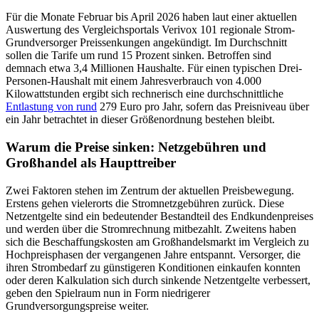
Für die Monate Februar bis April 2026 haben laut einer aktuellen
Auswertung des Vergleichsportals Verivox 101 regionale Strom-
Grundversorger Preissenkungen angekündigt. Im Durchschnitt
sollen die Tarife um rund 15 Prozent sinken. Betroffen sind
demnach etwa 3,4 Millionen Haushalte. Für einen typischen Drei-
Personen-Haushalt mit einem Jahresverbrauch von 4.000
Kilowattstunden ergibt sich rechnerisch eine durchschnittliche
Entlastung von rund
279 Euro pro Jahr, sofern das Preisniveau über
ein Jahr betrachtet in dieser Größenordnung bestehen bleibt.
Warum die Preise sinken: Netzgebühren und
Großhandel als Haupttreiber
Zwei Faktoren stehen im Zentrum der aktuellen Preisbewegung.
Erstens gehen vielerorts die Stromnetzgebühren zurück. Diese
Netzentgelte sind ein bedeutender Bestandteil des Endkundenpreises
und werden über die Stromrechnung mitbezahlt. Zweitens haben
sich die Beschaffungskosten am Großhandelsmarkt im Vergleich zu
Hochpreisphasen der vergangenen Jahre entspannt. Versorger, die
ihren Strombedarf zu günstigeren Konditionen einkaufen konnten
oder deren Kalkulation sich durch sinkende Netzentgelte verbessert,
geben den Spielraum nun in Form niedrigerer
Grundversorgungspreise weiter.