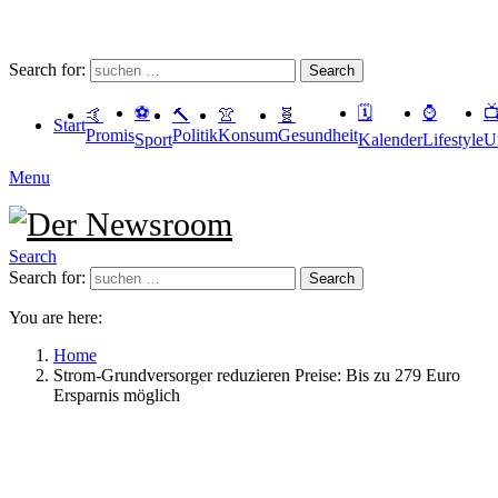
Search for:
Search
⚽️
🗓
⌚️

🤙
🔨
👚
🧬
Start
Promis
Politik
Konsum
Gesundheit
Sport
Kalender
Lifestyle
U
Menu
Search
Search for:
Search
You are here:
Home
Strom-Grundversorger reduzieren Preise: Bis zu 279 Euro
Ersparnis möglich