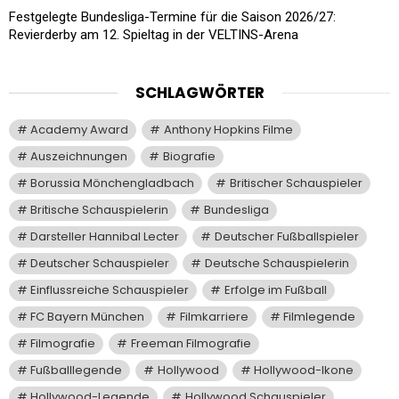
Festgelegte Bundesliga-Termine für die Saison 2026/27:
Revierderby am 12. Spieltag in der VELTINS-Arena
SCHLAGWÖRTER
Academy Award
Anthony Hopkins Filme
Auszeichnungen
Biografie
Borussia Mönchengladbach
Britischer Schauspieler
Britische Schauspielerin
Bundesliga
Darsteller Hannibal Lecter
Deutscher Fußballspieler
Deutscher Schauspieler
Deutsche Schauspielerin
Einflussreiche Schauspieler
Erfolge im Fußball
FC Bayern München
Filmkarriere
Filmlegende
Filmografie
Freeman Filmografie
Fußballlegende
Hollywood
Hollywood-Ikone
Hollywood-Legende
Hollywood Schauspieler