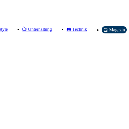
style
📺 Unterhaltung
🖨️ Technik
📰 Magazin