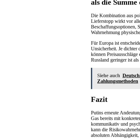
als die Summe d
Die Kombination aus poli
Lieferstopp wirkt vor a
Beschaffungsoptionen, S
Wahrnehmung physischer 
Für Europa ist entscheid
Unsicherheit. Je dichter
können Preisausschläge e
Russland geringer ist als 
Siehe auch
Deutsch
Zahlungsmethoden
Fazit
Putins erneute Andeutung
Gas bereits mit konkrete
kommunikativ und psycho
kann die Risikowahrnehm
absoluten Abhängigkeit, 