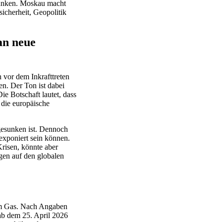
esunken. Moskau macht
icherheit, Geopolitik
an neue
 vor dem Inkrafttreten
en. Der Ton ist dabei
ie Botschaft lautet, dass
 die europäische
gesunken ist. Dennoch
exponiert sein können.
risen, könnte aber
ngen auf den globalen
hem Gas. Nach Angaben
ab dem 25. April 2026