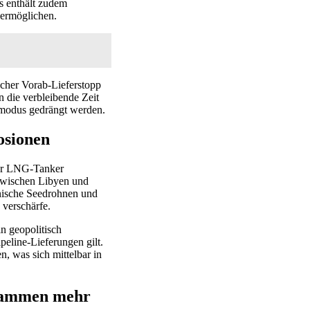
s enthält zudem
 ermöglichen.
ischer Vorab-Lieferstopp
 die verbleibende Zeit
nmodus gedrängt werden.
osionen
gter LNG-Tanker
 zwischen Libyen und
nische Seedrohnen und
 verschärfe.
n geopolitisch
peline-Lieferungen gilt.
, was sich mittelbar in
sammen mehr