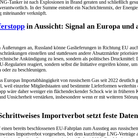
 LNG-Tanker ist nach Explosionen in Brand geraten und schließlich g
erantwortlich. In der Summe entsteht ein Nachrichtenmix, der Energies
g miteinander verknüpft.
eferstopp
in Aussicht: Signal an Europa und 
len Äußerungen an, Russland könne Gaslieferungen in Richtung EU auch
schränkungen einstellen und stattdessen andere Absatzmärkte priorisier
technische Ankündigung zu lesen, sondern als politisches Druckmittel: D
U-Regularien reagiert, sondern selbst die Initiative ergreifen könne, um
n oder zu beschleunigen.
ass Europas Importabhängigkeit von russischem Gas seit 2022 deutlich 
l, weil einzelne Mitgliedstaaten und bestimmte Lieferformen weiterhin 
topp wäre daher weniger ein flächendeckender Schock wie in früheren K
 und Unsicherheit verstärken, insbesondere wenn er mit weiteren Störu
chrittweises Importverbot setzt feste Daten
auf einen bereits beschlossenen EU-Fahrplan zum Ausstieg aus russisc
fenweises Importverbot vorgesehen, bei dem kurzfristige LNG-Verträge 