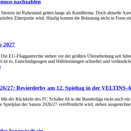
r muss nachzahlen
t Steuern im Ruhestand gelten lange als Randthema. Doch aktuelle Ausw
iellen Zitterpartie wird. Häufig kommt die Belastung nicht in Form ei
b 2027
t Die EU-Fluggastrechte stehen vor der größten Überarbeitung seit Ja
l ist es, Entschädigungen und Hilfeleistungen schneller und verlässlic
n
2026/27: Revierderby am 12. Spieltag in der VELTINS-
t Mit der Rückkehr des FC Schalke 04 in die Bundesliga rückt auch ein
ge Spielplan der Saison 2026/27 veröffentlicht wird, stehen ausgerechn
der Innenstadt ein