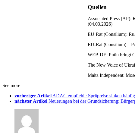
Quellen
Associated Press (AP): R
(04.03.2026)
EU-Rat (Consilium): Russ
EU-Rat (Consilium) – Po
WEB.DE: Putin bringt Ga
The New Voice of Ukrain
Malta Independent: Mosc
See more
vorheriger Artikel
ADAC empfiehlt: Spritpreise sinken häuf
nächster Artikel
Neuerungen bei der Grundsicherung: Bürgerg