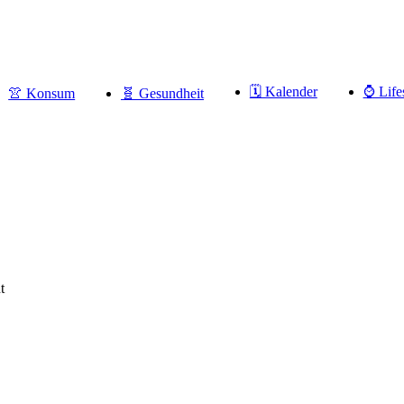
🗓 Kalender
⌚️ Life
👚 Konsum
🧬 Gesundheit
t