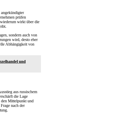
n angekündigter
ternehmen prüfen
 wiederum wirkt über die
ibt.
ängen, sondern auch von
rungen wird, desto eher
elle Abhängigkeit von
nzelhandel und
 Ausstieg aus russischem
erschärft die Lage
n den Mittelpunkt und
 Frage nach der
tung.