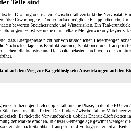
er Teile sind
tischer Drohung und realem Zwischenfall verstärkt die Nervosität. Ei
llem über Erwartungen: Händler preisen mögliche Knappheiten ein, Un
taaten bewerten Speicherstände und Winterrisiken. Ein Tankerunglück
Störungen, selbst wenn die unmittelbare Mengenwirkung begrenzt ble
end, dass Energiepreise nicht nur von tatsächlichen Liefermengen abh
 die Nachrichtenlage aus Konfliktregionen, Sanktionen und Transportstö
ntstehen, die Industrie und Haushalte belasten, auch wenn die struktur
früher.
land auf dem Weg zur Bargeldlosigkeit: Auswirkungen auf den Ei
 eines frühzeitigen Lieferstopps fällt in eine Phase, in der die EU den
n Stichtagen rechtlich fixiert. Der Tanker-Zwischenfall im Mittelmeer v
logisch: Er rückt die Verwundbarkeit globaler Energie-Lieferketten i
ung der Märkte erhöhen. In dieser Gemengelage gewinnt weniger die
sondern die nach Stabilität, Transport- und Vertragssicherheit an Bedeu