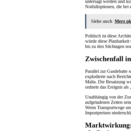
untersagt werden und ku
Notfalloptionen, die be
Siehe auch
Merz pl
Politisch ist diese Arch
würde diese Planbarkeit
bis zu den Stichtagen n
Zwischenfall i
Parallel zur Gasdebatte 
explodierte nach Bericht
Malta. Die Besatzung wu
ordnete das Ereignis als 
Unabhängig von der Zusc
aufgeladenen Zeiten sein 
Wenn Transportwege unsic
Importpreisen niedersch
Marktwirkung: