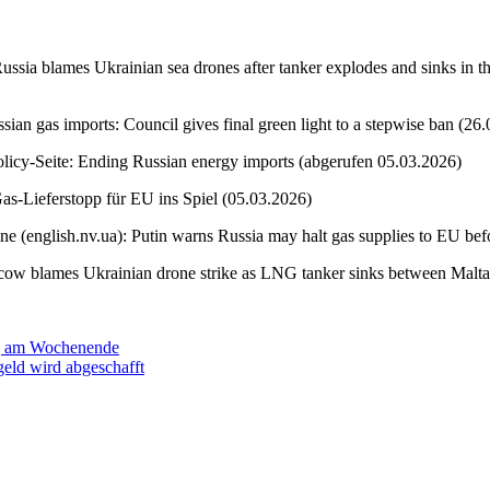
ussia blames Ukrainian sea drones after tanker explodes and sinks in 
ian gas imports: Council gives final green light to a stepwise ban (26
licy-Seite: Ending Russian energy imports (abgerufen 05.03.2026)
s-Lieferstopp für EU ins Spiel (05.03.2026)
e (english.nv.ua): Putin warns Russia may halt gas supplies to EU bef
ow blames Ukrainian drone strike as LNG tanker sinks between Malta
ig am Wochenende
eld wird abgeschafft