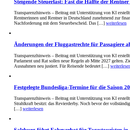
Steigende Steuerlast: Fast die Hälfte der Rentne
Transparenzhinweis – Beitrag mit Unterstützung von KI erstell
Rentnerinnen und Rentner in Deutschland zunehmend zur finanz
Nachforderung mit dem Steuerbescheid. Das […]
weiterlesen
Änderungen der Fluggastrechte für Passagiere a
Transparenzhinweis – Beitrag mit Unterstützung von KI erstell
Parlament und Rat sollen neue Regeln ab Mitte 2027 gelten. Zie
Ausnahmen neu justiert. Für Reisende bedeutet […]
weiterlese
Festgelegte Bundesliga-Termine für die Saison 
Transparenzhinweis – Beitrag mit Unterstützung von KI erstell
Strahlkraft besitzt: das Revierderby. Noch bevor der vollständi
[…]
weiterlesen
Salzburg führt Fahrverbot für Tagestouristen in 