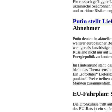
Ein russisch geflaggter
ukrainische Seedrohnen v
und maritime Risiken en
Putin stellt Li
Abnehmer
Putin deutete in aktuel
weiterer europäischer Be
weniger als kurzfristige 
Russland nicht nur auf E
Energiepolitik zu konter
Im Hintergrund steht, d
bleibt das Thema sensibe
Ein „sofortiger“ Liefers
punktuell Preise treiben
Märkten zusammenfällt.
EU-Fahrplan: S
Die Drohkulisse trifft 
des EU-Rats ist ein stu