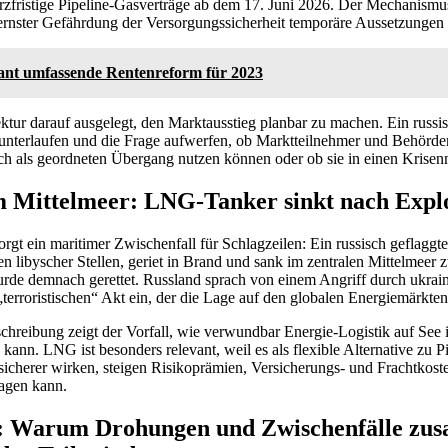
rzfristige Pipeline-Gasverträge ab dem 17. Juni 2026. Der Mechanismu
i ernster Gefährdung der Versorgungssicherheit temporäre Aussetzungen
ant umfassende Rentenreform für 2023
itektur darauf ausgelegt, den Marktausstieg planbar zu machen. Ein russ
 unterlaufen und die Frage aufwerfen, ob Marktteilnehmer und Behörden
och als geordneten Übergang nutzen können oder ob sie in einen Krise
m Mittelmeer: LNG-Tanker sinkt nach Expl
sorgt ein maritimer Zwischenfall für Schlagzeilen: Ein russisch geflag
en libyscher Stellen, geriet in Brand und sank im zentralen Mittelmeer
rde demnach gerettet. Russland sprach von einem Angriff durch ukrai
„terroristischen“ Akt ein, der die Lage auf den globalen Energiemärkten
hreibung zeigt der Vorfall, wie verwundbar Energie-Logistik auf See i
kann. LNG ist besonders relevant, weil es als flexible Alternative zu Pi
herer wirken, steigen Risikoprämien, Versicherungs- und Frachtkosten
lagen kann.
 Warum Drohungen und Zwischenfälle zu